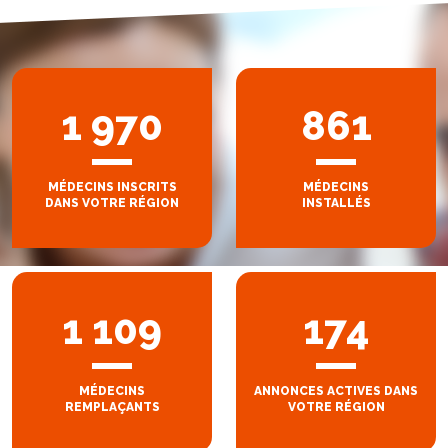
1 970
861
MÉDECINS INSCRITS
MÉDECINS
DANS VOTRE RÉGION
INSTALLÉS
1 109
174
MÉDECINS
ANNONCES ACTIVES DANS
REMPLAÇANTS
VOTRE RÉGION