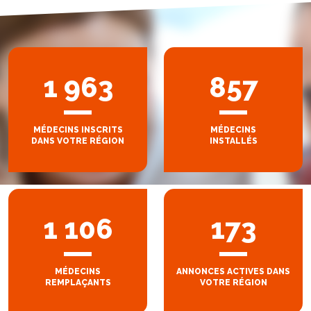
1 963
857
MÉDECINS INSCRITS
MÉDECINS
DANS VOTRE RÉGION
INSTALLÉS
1 106
173
MÉDECINS
ANNONCES ACTIVES DANS
REMPLAÇANTS
VOTRE RÉGION